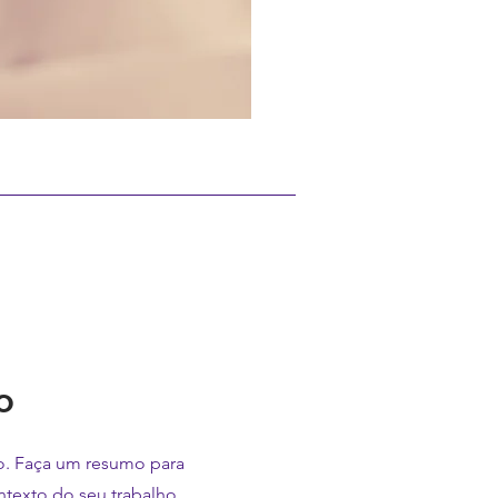
o
to. Faça um resumo para
ntexto do seu trabalho.