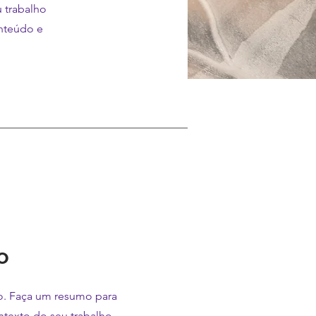
u trabalho
onteúdo e
o
to. Faça um resumo para
ntexto do seu trabalho.