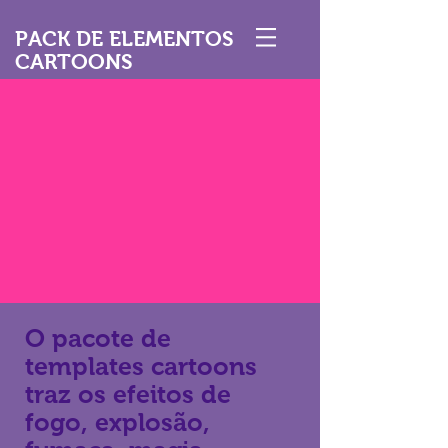
PACK DE ELEMENTOS
CARTOONS
O pacote de
templates cartoons
traz os efeitos de
fogo, explosão,