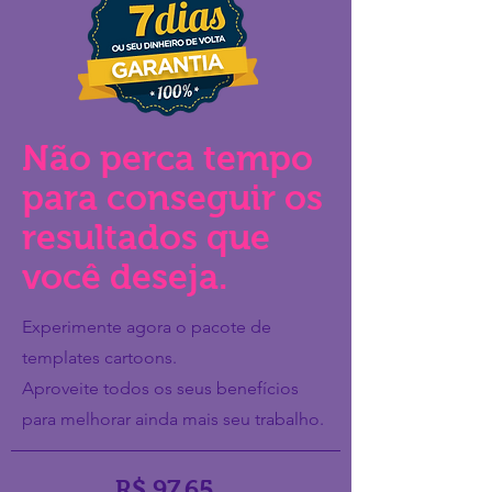
Não perca tempo
para conseguir os
resultados que
você deseja.
Experimente agora o pacote de
templates cartoons.
Aproveite todos os seus benefícios
para melhorar ainda mais seu trabalho.
R$ 97,65