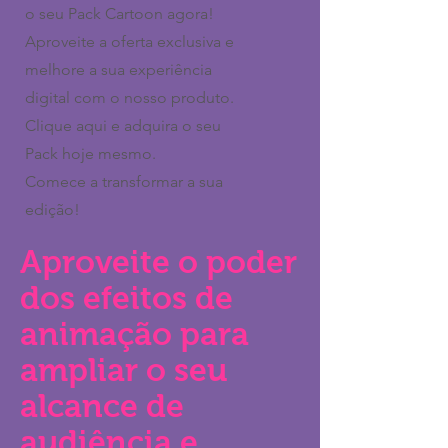
o seu Pack Cartoon agora!
Aproveite a oferta exclusiva e
melhore a sua experiência
digital com o nosso produto.
Clique aqui e adquira o seu
Pack hoje mesmo.
Comece a transformar a sua
edição!
Aproveite o poder
dos efeitos de
animação para
ampliar o seu
alcance de
audiência e