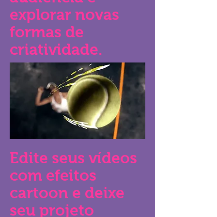
explorar novas
formas de
criatividade.
Edite seus vídeos
com efeitos
cartoon e deixe
seu projeto