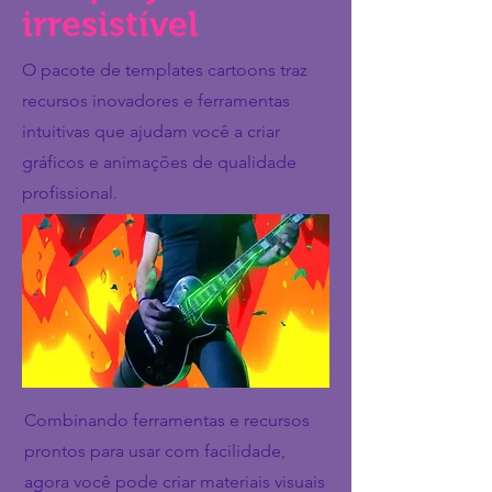
irresistível
O pacote de templates cartoons traz
recursos inovadores e ferramentas
intuitivas que ajudam você a criar
gráficos e animações de qualidade
profissional.
Combinando ferramentas e recursos
prontos para usar com facilidade,
agora você pode criar materiais visuais