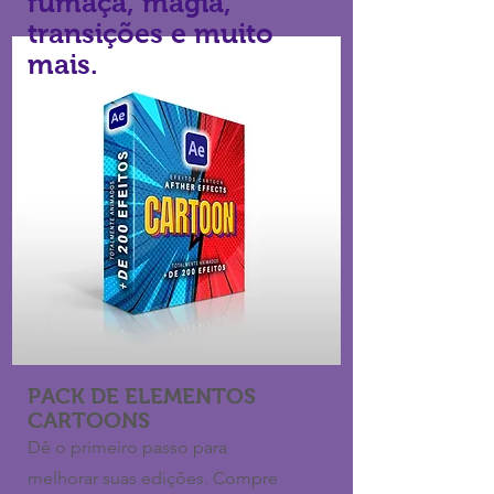
fumaça, magia,
transições e muito
mais.
PACK DE ELEMENTOS
CARTOONS
Dê o primeiro passo para
melhorar suas edições. Compre