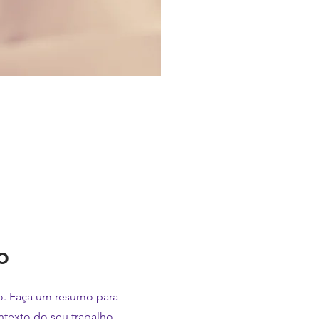
o
to. Faça um resumo para
ntexto do seu trabalho.