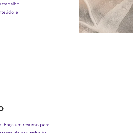
u trabalho
onteúdo e
o
to. Faça um resumo para
ntexto do seu trabalho.